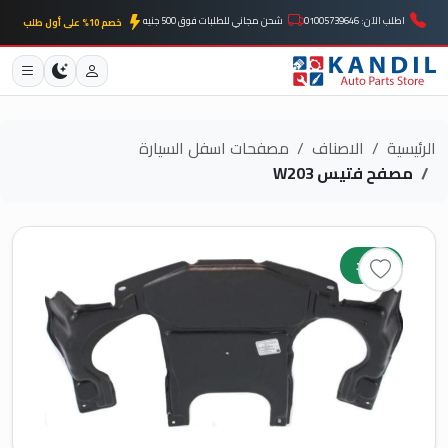
اطلب الآن: 01005739646
شحن مجاني للطلبات فوق 500 جنيه
خصم 10% على أول طلب
الرئيسية
الاصناف
مصفحات اسفل السيارة
مصفح فتيس W203
جديد