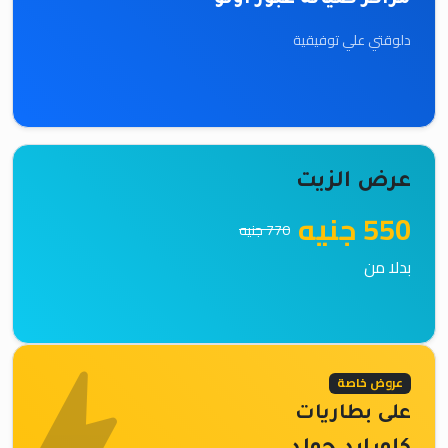
مراكز صيانة غبور اوتو
دلوقتي علي توفيقية
عرض الزيت
550 جنيه
770 جنيه
بدلا من
عروض خاصة
على بطاريات