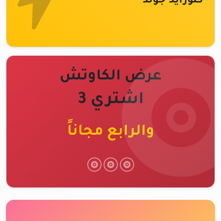
كلورايد جولد
عرض الكاوتش
اشتري 3
والرابع مجاناً