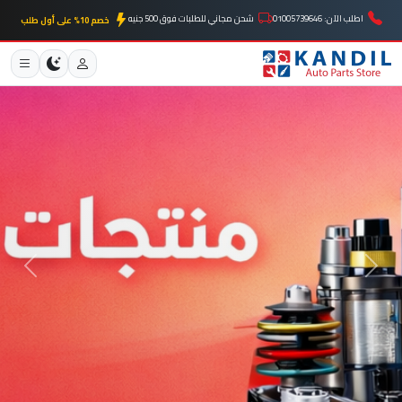
اطلب الآن: 01005739646
شحن مجاني للطلبات فوق 500 جنيه
خصم 10% على أول طلب