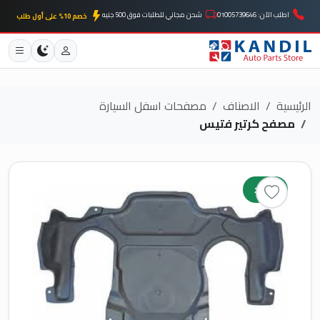
اطلب الآن: 01005739646
شحن مجاني للطلبات فوق 500 جنيه
خصم 10% على أول طلب
الرئيسية
الاصناف
مصفحات اسفل السيارة
مصفح كرتير فتيس
جديد