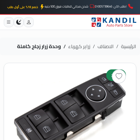
اطلب الآن: 01005739646
شحن مجاني للطلبات فوق 500 جنيه
خصم 10% على أول طلب
الرئيسية
الاصناف
زراير كهرباء
وحدة زرار زجاج كاملة
جديد