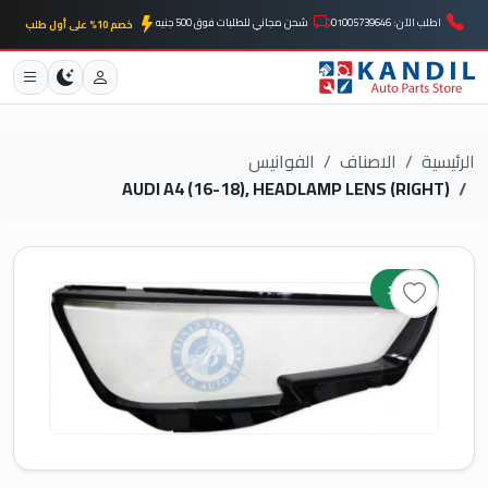
اطلب الآن: 01005739646
شحن مجاني للطلبات فوق 500 جنيه
خصم 10% على أول طلب
الرئيسية
الاصناف
الفوانيس
AUDI A4 (16-18), HEADLAMP LENS (RIGHT)
جديد