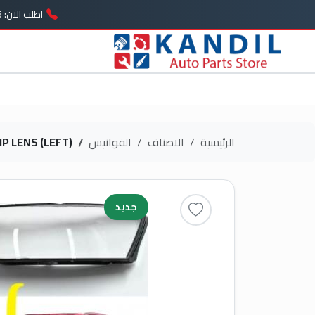
اطلب الآن: 01005739646
الرئيسية
الاصناف
الفوانيس
MP LENS (LEFT)
جديد