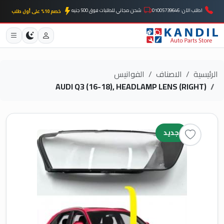
اطلب الآن: 01005739646
شحن مجاني للطلبات فوق 500 جنيه
خصم 10% على أول طلب
الرئيسية
الاصناف
الفوانيس
AUDI Q3 (16-18), HEADLAMP LENS (RIGHT)
جديد