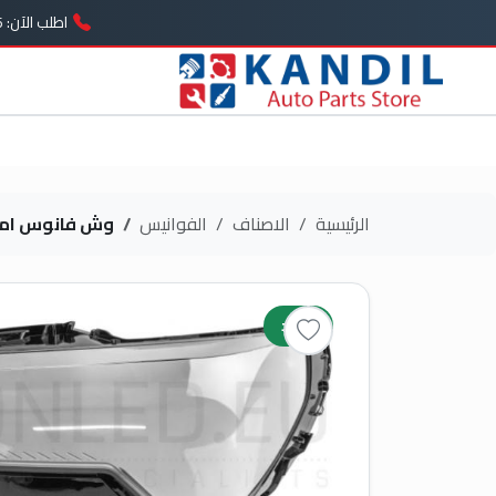
اطلب الآن: 01005739646
الرئيسية
الاصناف
الفوانيس
وش فانوس امامى | 20-22 L
جديد