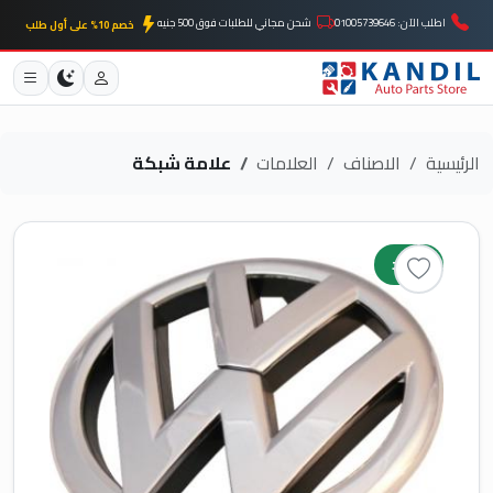
اطلب الآن: 01005739646
شحن مجاني للطلبات فوق 500 جنيه
خصم 10% على أول طلب
الرئيسية
الاصناف
العلامات
علامة شبكة
جديد