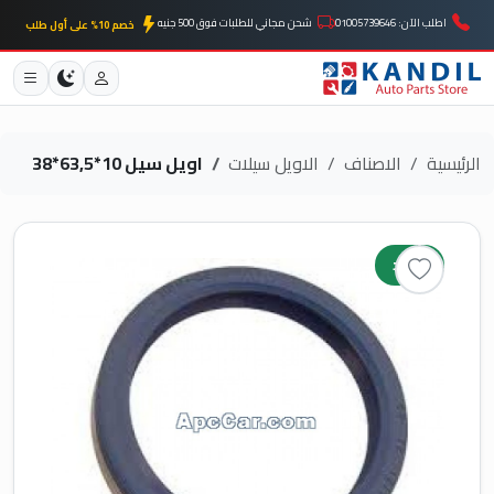
اطلب الآن: 01005739646
شحن مجاني للطلبات فوق 500 جنيه
خصم 10% على أول طلب
الرئيسية
الاصناف
الاويل سيلات
اويل سيل 10*63,5*38
جديد