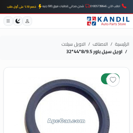
اطلب الآن: 01005739646
شحن مجاني للطلبات فوق 500 جنيه
خصم 10% على أول طلب
الرئيسية
الاصناف
الاويل سيلات
اويل سيل باور 8/9.5*44*32
جديد