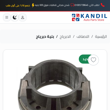
اطلب الآن: 01005739646
شحن مجاني للطلبات فوق 500 جنيه
خصم 10% على أول طلب
الرئيسية
الاصناف
الدبرياج
بلية دبرياج
جديد