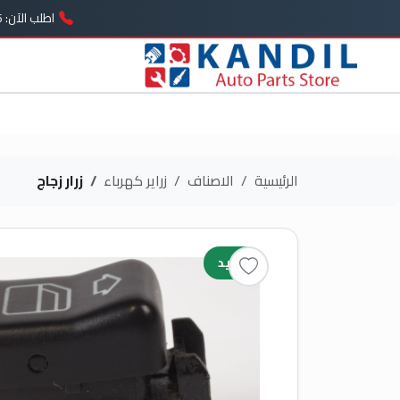
اطلب الآن: 01005739646
الرئيسية
الاصناف
زراير كهرباء
زرار زجاج
جديد