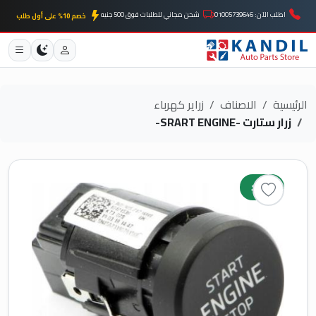
اطلب الآن: 01005739646
شحن مجاني للطلبات فوق 500 جنيه
خصم 10% على أول طلب
الرئيسية
الاصناف
زراير كهرباء
زرار ستارت -SRART ENGINE-
جديد