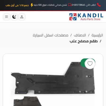
اطلب الآن: 01005739646
شحن مجاني للطلبات فوق 500 جنيه
خصم 10% على أول طلب
الرئيسية
الاصناف
مصفحات اسفل السيارة
طقم مصفح عتب
جديد