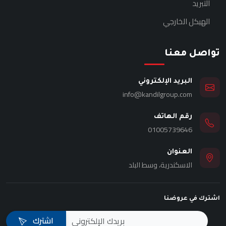
التبريد
الهيكل الخارجي
تواصل معنا
البريد الإلكتروني
info@kandilgroup.com
رقم الهاتف
01005739646
العنوان
الاسكندرية، وسط البلد
اشترك في عروضنا
اشترك