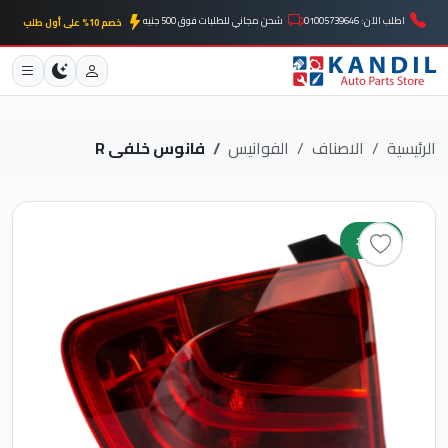
اطلب الآن: 01005739646
شحن مجاني للطلبات فوق 500 جنيه
خصم 10% على أول طلب
الرئيسية
الاصناف
الفوانيس
فانوس خلفى R
جديد