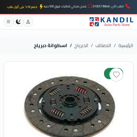
اطلب الآن: 01005739646
شحن مجاني للطلبات فوق 500 جنيه
خصم 10% على أول طلب
الرئيسية
الاصناف
الدبرياج
اسطوانة دبرياج
جديد