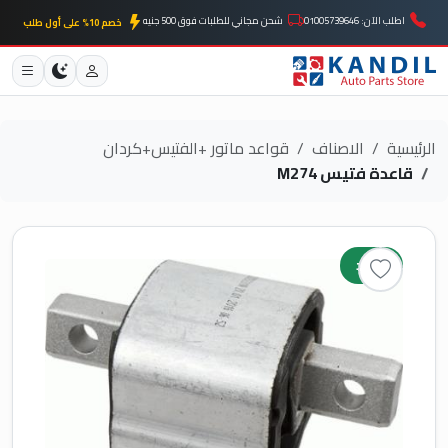
اطلب الآن: 01005739646
شحن مجاني للطلبات فوق 500 جنيه
خصم 10% على أول طلب
الرئيسية
الاصناف
قواعد ماتور +الفتيس+كردان
قاعدة فتيس M274
جديد