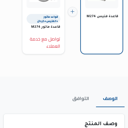
قواعد ماتور
قاعدة فتيس M274
+الفتيس+كردان
قاعدة ماتور M274
تواصل مع خدمة
العملاء
الوصف
التوافق
وصف المنتج