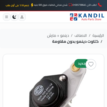
اطلب الآن: 01005739646
شحن مجاني للطلبات فوق 500 جنيه
خصم 10% على أول طلب
الرئيسية
الاصناف
دينمو + مارش
كتاوت دينمو بدون مقاومة
جديد