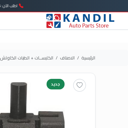
اطلب الآن: 01005739646
الرئيسية
الاصناف
الكلبســات + الطبات الكاوتش
جديد