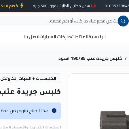
شحن مجاني للطلبات فوق 500 جنيه
خصم 10% على أول طلب
الرئيسية
المنتجات
ماركات السيارات
اتصل بنا
كلبس جريدة عتب 190/85 اسود
الكلبســات + الطبات الكاوتش
كلبس جريدة عتب 190/85 اسو
هذا المنتج متوفر من عدة عل
العلامات التجارية والأسعار المتاح