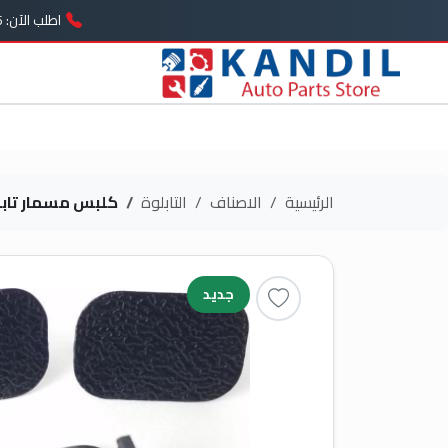
اطلب الآن: 01005739646
الرئيسية
الاصناف
التابلوة
كلبس مسمار تابل
جديد