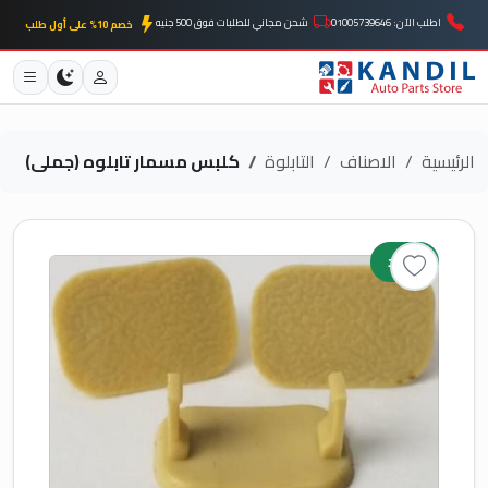
اطلب الآن: 01005739646
شحن مجاني للطلبات فوق 500 جنيه
خصم 10% على أول طلب
الرئيسية
الاصناف
التابلوة
كلبس مسمار تابلوه (جملى)
جديد