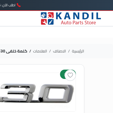
اطلب الآن: 01005739646
الرئيسية
الاصناف
العلامات
كلمة خلفى 530
جديد