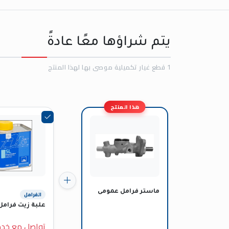
يتم شراؤها معًا عادةً
1 قطع غيار تكميلية موصى بها لهذا المنتج
هذا المنتج
ماستر فرامل عمومى
الفرامل
علبة زيت فرامل
تواصل مع خد