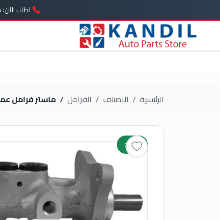
اطلب الآن: 01005739646
الرئيسية
الاصناف
الفرامل
ماستر فرامل ع
جديد