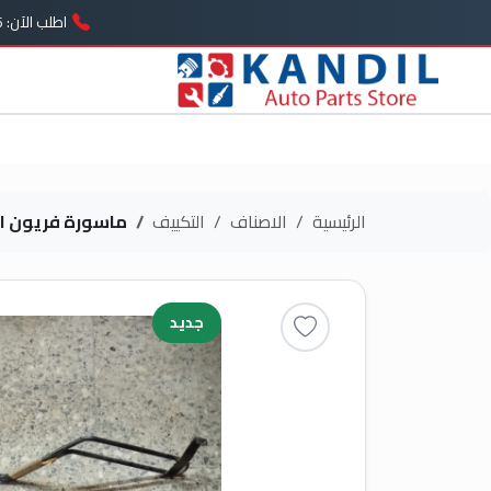
اطلب الآن: 01005739646
الرئيسية
الاصناف
التكييف
ماسورة فريون ا
جديد