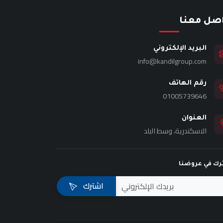
اصل معنا
البريد الإلكتروني
info@kandilgroup.com
رقم الهاتف
01005739646
العنوان
الاسكندرية، وسط البلد
رك في عروضنا
اشترك