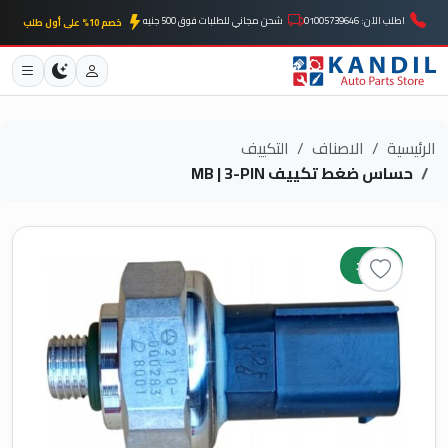
اطلب الآن: 01005739646
شحن مجاني للطلبات فوق 500 جنيه
خصم 10% على أول طلب
الرئيسية
الاصناف
التكييف
حساس ضغط تكييف MB | 3-PIN
جديد