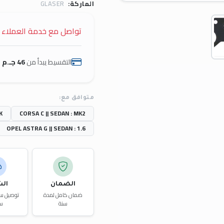
الماركة:
GLASER
تواصل مع خدمة العملاء
التقسيط يبدأ من
46 جـ.م
ب
متوافق مع:
K
CORSA C || SEDAN : MK2
OPEL ASTRA G || SEDAN : 1.6
الضمان
ال
ضمان كامل لمدة
سنة
س