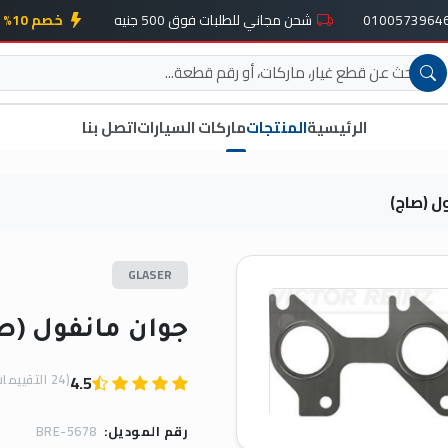
شحن مجاني للطلبات فوق 500 جنيه
خصم 10% على أول طلب
الرئيسية
المنتجات
ماركات السيارات
اتصل بنا
ل (صاج)
GLASER
جوان مانفول (ص
(24 التقييمات)
4.5
رقم الموديل:
BRE-5678