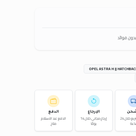
دون فوائد
OPEL ASTRA H || HATCHBAC
شحن
الإرجاع
الدفع
توصيل سريع خلال 24
إرجاع مجاني خلال 14
الدفع عند الاستلام
اعة
يومًا
متاح