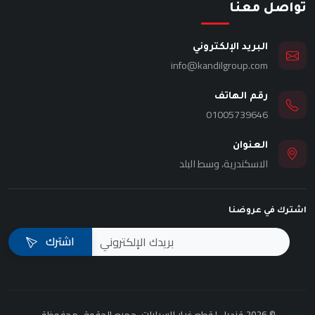
تواصل معنا
البريد الإلكتروني
info@kandilgroup.com
رقم الهاتف
01005739646
العنوان
الاسكندرية، وسط البلد
اشترك في عروضنا
اشترك
© 2026 قنديل لقطع غيار السيارات. جميع الحقوق محفوظة.