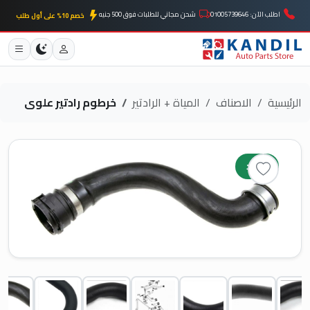
اطلب الآن: 01005739646
شحن مجاني للطلبات فوق 500 جنيه
خصم 10% على أول طلب
الرئيسية
الاصناف
المياة + الرادتير
خرطوم رادتير علوى
جديد