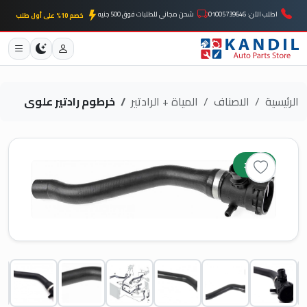
اطلب الآن: 01005739646
شحن مجاني للطلبات فوق 500 جنيه
خصم 10% على أول طلب
الرئيسية
الاصناف
المياة + الرادتير
خرطوم رادتير علوى
جديد