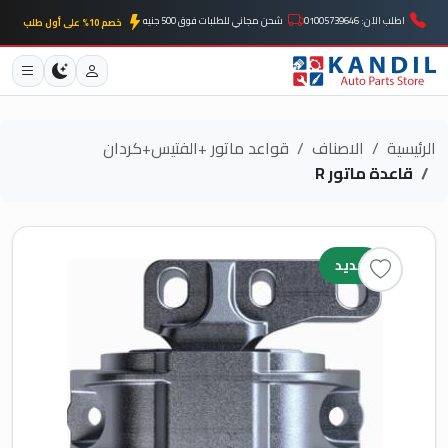
اطلب الآن: 01005739646
شحن مجاني للطلبات فوق 500 جنيه
خصم 10% على أول طلب
الرئيسية
الاصناف
قواعد ماتور +الفتيس+كردان
قاعدة ماتور R
جديد