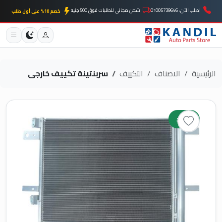
اطلب الآن: 01005739646
شحن مجاني للطلبات فوق 500 جنيه
خصم 10% على أول طلب
الرئيسية
الاصناف
التكييف
سربنتينة تكييف خارجى
جديد