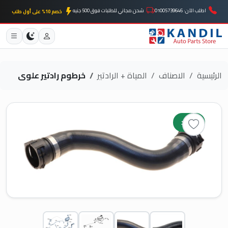
اطلب الآن: 01005739646
شحن مجاني للطلبات فوق 500 جنيه
خصم 10% على أول طلب
الرئيسية
الاصناف
المياة + الرادتير
خرطوم رادتير علوى
جديد