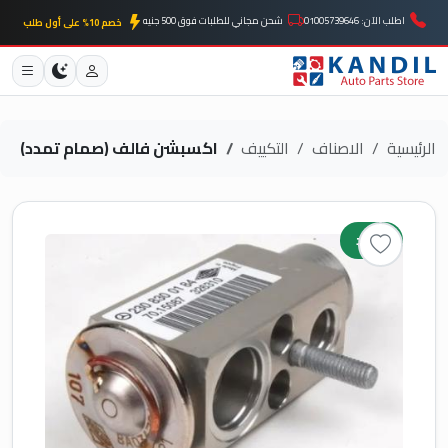
اطلب الآن: 01005739646
شحن مجاني للطلبات فوق 500 جنيه
خصم 10% على أول طلب
الرئيسية
الاصناف
التكييف
اكسبشن فالف (صمام تمدد)
جديد