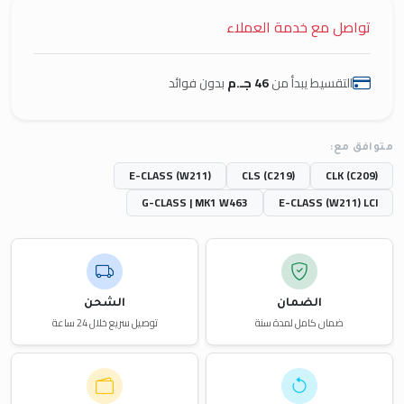
تواصل مع خدمة العملاء
التقسيط يبدأ من
46 جـ.م
بدون فوائد
متوافق مع:
E-CLASS (W211)
CLS (C219)
CLK (C209)
G-CLASS | MK1 W463
E-CLASS (W211) LCI
الضمان
الشحن
ضمان كامل لمدة سنة
توصيل سريع خلال 24 ساعة