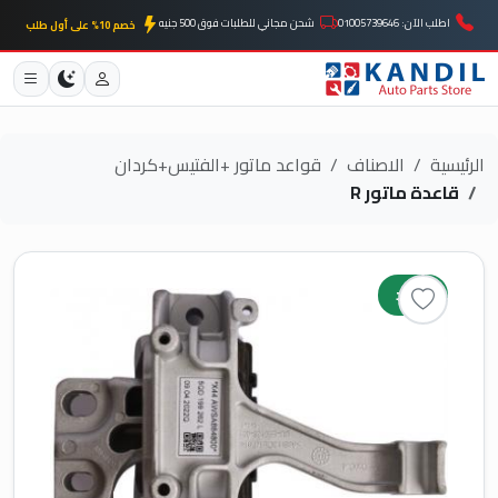
اطلب الآن: 01005739646
شحن مجاني للطلبات فوق 500 جنيه
خصم 10% على أول طلب
الرئيسية
الاصناف
قواعد ماتور +الفتيس+كردان
قاعدة ماتور R
جديد