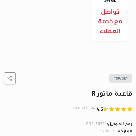
*SWGE*
تواصل
مع خدمة
العملاء
*SWGE*
قاعدة ماتور R
(24 التقييمات)
4.5
رقم الموديل:
BRE-5678
الماركة:
*SWGE*