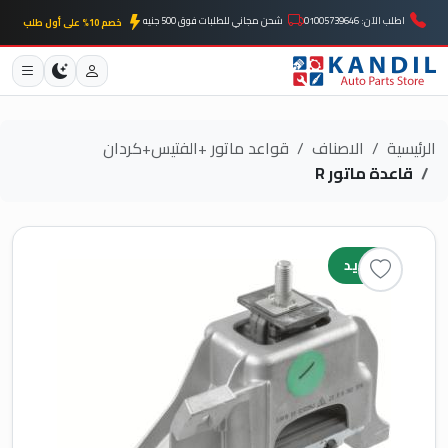
اطلب الآن: 01005739646
شحن مجاني للطلبات فوق 500 جنيه
خصم 10% على أول طلب
الرئيسية
الاصناف
قواعد ماتور +الفتيس+كردان
قاعدة ماتور R
جديد