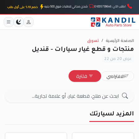
اطلب الآن: 01005739646
شحن مجاني للطلبات فوق 500 جنيه
خصم 10% على أول طلب
الصفحة الرئيسية
تسوق
منتجات و قطع غيار سيارات - قنديل
عرض 20 من 22
فلترة
الافتراضي
المزيد لسيارتك