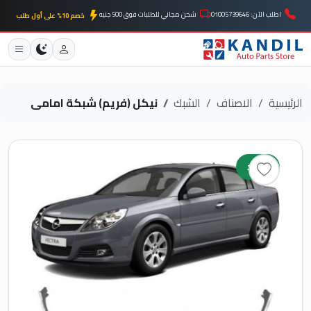
اطلب الآن: 01005739646
شحن مجاني للطلبات فوق 500 جنيه
خصم 10% على أول طلب
الرئيسية
الاصناف
الشبك
نيكل (فريم) شبكة امامى
جديد