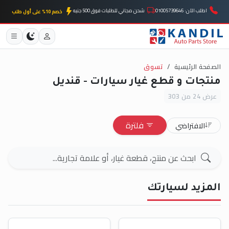
اطلب الآن: 01005739646
شحن مجاني للطلبات فوق 500 جنيه
خصم 10% على أول طلب
الصفحة الرئيسية
تسوق
منتجات و قطع غيار سيارات - قنديل
عرض 24 من 303
فلترة
الافتراضي
المزيد لسيارتك