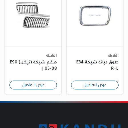
الشبك
الشبك
طوق دبانة شبكة E34
طقم شبكة (نيكل) E90
| 05-08
R=L
عرض التفاصيل
عرض التفاصيل