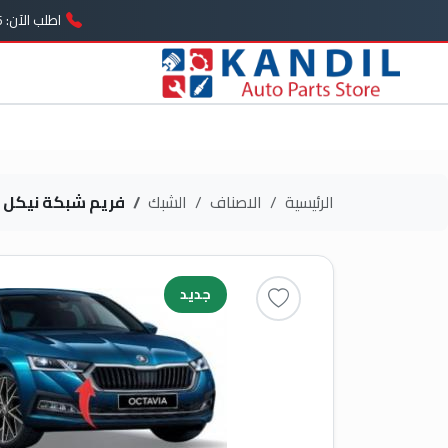
اطلب الآن: 01005739646
الرئيسية
الاصناف
الشبك
فريم شبكة نيكل
جديد