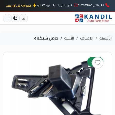
اطلب الآن: 01005739646
شحن مجاني للطلبات فوق 500 جنيه
خصم 10% على أول طلب
الرئيسية
الاصناف
الشبك
حامل شبكة R
جديد