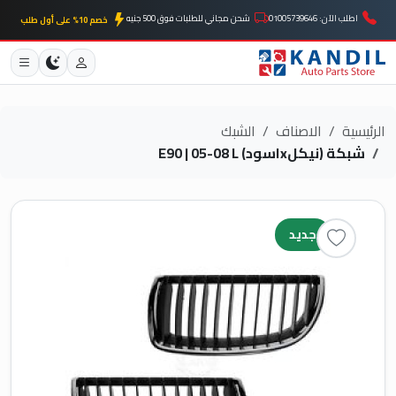
اطلب الآن: 01005739646
شحن مجاني للطلبات فوق 500 جنيه
خصم 10% على أول طلب
الرئيسية
الاصناف
الشبك
شبكة (نيكلxاسود) E90 | 05-08 L
جديد