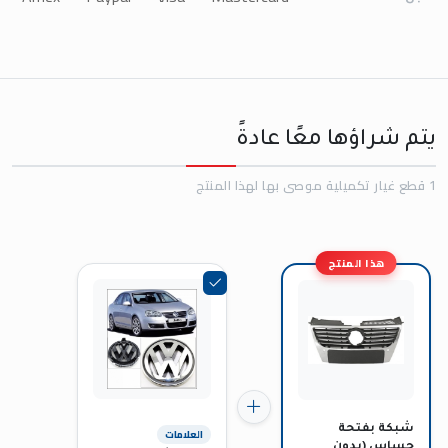
يتم شراؤها معًا عادةً
1 قطع غيار تكميلية موصى بها لهذا المنتج
هذا المنتج
شبكة بفتحة
العلامات
حساس (بدون