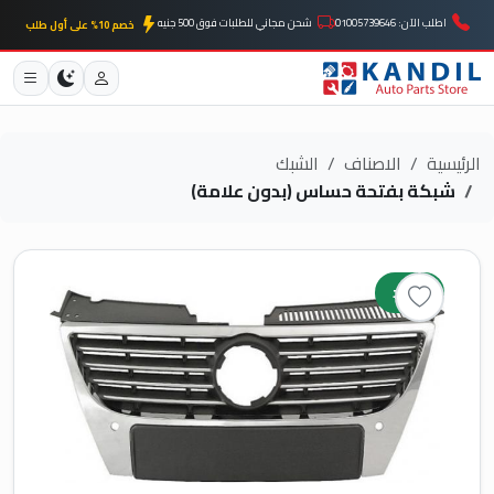
اطلب الآن: 01005739646
شحن مجاني للطلبات فوق 500 جنيه
خصم 10% على أول طلب
الرئيسية
الاصناف
الشبك
شبكة بفتحة حساس (بدون علامة)
جديد