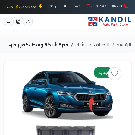
اطلب الآن: 01005739646
شحن مجاني للطلبات فوق 500 جنيه
خصم 10% على أول طلب
الرئيسية
الاصناف
الشبك
فبرة شبكة وسط -كفر رادار-
جديد