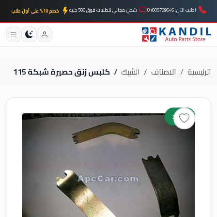
اطلب الآن: 01005739646
شحن مجاني للطلبات فوق 500 جنيه
خصم 10% على أول طلب
الرئيسية
الاصناف
الشبك
كلبس زنق حصيرة شبكة 115
جديد