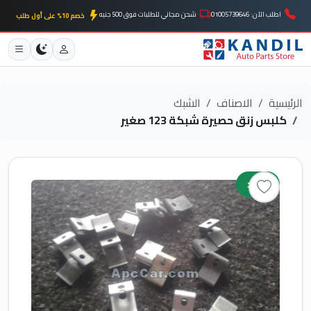
اطلب الآن: 01005739646
شحن مجاني للطلبات فوق 500 جنيه
خصم 10% على أول طلب
الرئيسية
الاصناف
الشبك
كلبس زنق حصيرة شبكة 123 صغير
جديد