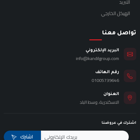
التبريد
الهيكل الخارجي
تواصل معنا
البريد الإلكتروني
info@kandilgroup.com
رقم الهاتف
01005739646
العنوان
الاسكندرية، وسط البلد
اشترك في عروضنا
اشترك